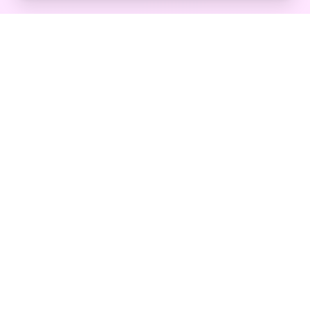
AI採用動画クリエイタ
ーの実際の動作をご覧
ください
当社のAIがシンプルなスクリプトを、候補者
トレーニング、オンボーディング、またはプ
ロフェッショナルスキルの紹介に最適な魅力
的な動画に変換する様子をご覧ください。